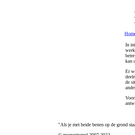
Hom
In in
werk
betre
kan 
Er w
deeln
de si
ande
Voor
antw
"Als je met beide benen op de grond staa
© momentumnl 2007-2022