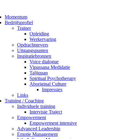
Momentum
Bedrijfsprofiel
Trainer
Opleiding
Werkervaring
Opdrachtgevers
Uitgangspunten
Inspiratiebronnen
Voice dialogue
Vipassana Medidatie
Taljiquan
Spiritual Psychotherapy
Aboriginal Culture
Impressies
Links
Training / Coaching
Individuele training
Intervisie Traject
Empowerment
Empowerment intensive
Advanced Leadership
Emotie Management