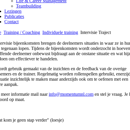
Life & Career Management
Teambuilding
Lezingen
Publicaties
Contact
e
Training / Coaching
Individuele training
Intervisie Traject
tervisie bijeenkomsten brengen de deelnemers situaties in waar ze in hu
 tegenaan lopen. Tijdens de bijeenkomsten wordt onderzocht in hoever
ffende deelnemer onbewust bijdraagt aan de onstane situatie en wat hijz
doen om effectiever te handelen.
ordt gebruik gemaakt van de inzichten en de feedback van de overige
emers en de trainer. Regelmatig worden rollenspellen gebruikt, enerzij
tuatie inzichtelijk te maken maar anderzijds ook om te oefenen met een
re aanpak.
 meer informatie mail naar
info@momentumnl.com
en stel je vraag. Je 
oord op maat.
t kom je geen stap verder" (loesje)