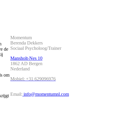
Momentum
Berenda Dekkers
n
Sociaal Psycholoog/Trainer
re de
ij
Mansholt-Nes 10
1862 AD Bergen
Nederland
ds om
Mobiel: +31 629096976
Email:
info@momentumnl.com
krijgt