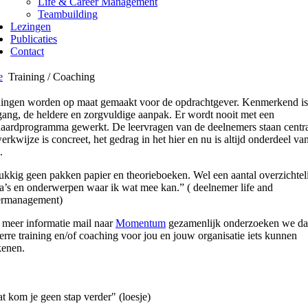
Life & Career Management
Teambuilding
Lezingen
Publicaties
Contact
e
Training / Coaching
ningen worden op maat gemaakt voor de opdrachtgever. Kenmerkend is
gang, de heldere en zorgvuldige aanpak. Er wordt nooit met een
daardprogramma gewerkt. De leervragen van de deelnemers staan centra
rkwijze is concreet, het gedrag in het hier en nu is altijd onderdeel va
.
ukkig geen pakken papier en theorieboeken. Wel een aantal overzichtel
a’s en onderwerpen waar ik wat mee kan.” ( deelnemer life and
ermanagement)
 meer informatie mail naar
Momentum
gezamenlijk onderzoeken we da
rre training en/of coaching voor jou en jouw organisatie iets kunnen
kenen.
t kom je geen stap verder" (loesje)