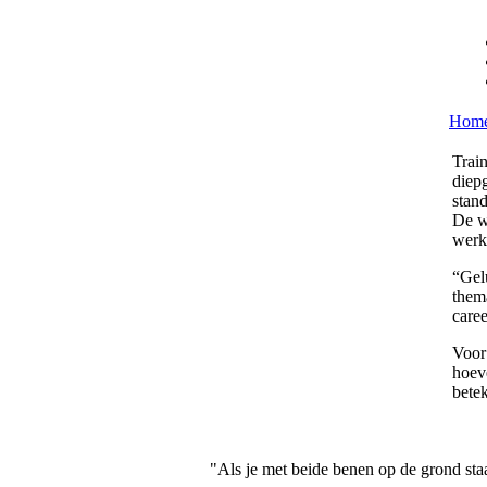
Hom
Trai
diep
stan
De we
werk
“Gel
them
care
Voor
hoeve
bete
"Als je met beide benen op de grond staa