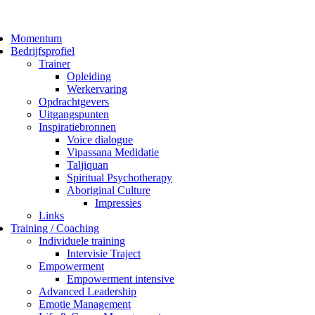
Momentum
Bedrijfsprofiel
Trainer
Opleiding
Werkervaring
Opdrachtgevers
Uitgangspunten
Inspiratiebronnen
Voice dialogue
Vipassana Medidatie
Taljiquan
Spiritual Psychotherapy
Aboriginal Culture
Impressies
Links
Training / Coaching
Individuele training
Intervisie Traject
Empowerment
Empowerment intensive
Advanced Leadership
Emotie Management