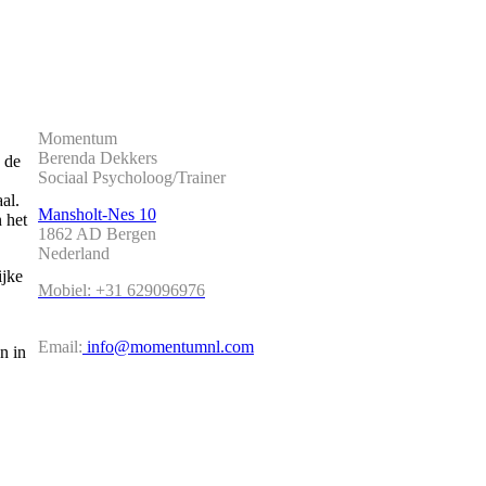
Momentum
Berenda Dekkers
 de
Sociaal Psycholoog/Trainer
al.
Mansholt-Nes 10
n het
1862 AD Bergen
Nederland
ijke
Mobiel: +31 629096976
Email:
info@momentumnl.com
n in